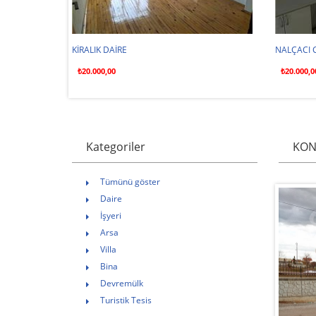
KKAN
KONYA SARAÇOĞLU SATILIK DÜKKAN
SURİÇİ ÇA
₺2.000.000,00
₺65.000,0
Kategoriler
KON
Tümünü göster
Daire
İşyeri
Arsa
Villa
Bina
Devremülk
Turistik Tesis