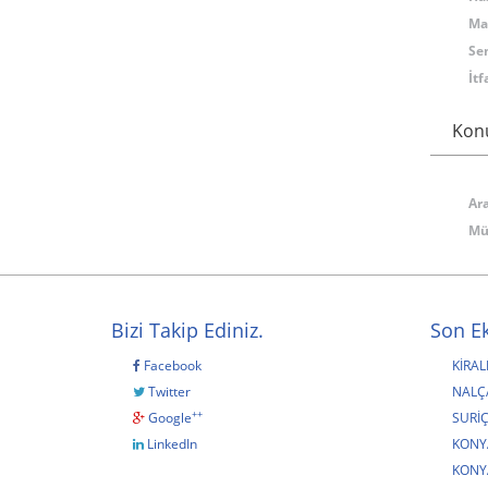
Ma
Se
İtf
Kon
Ar
Müs
Bizi Takip Ediniz.
Son Ek
Facebook
KİRAL
Twitter
NALÇA
++
Google
SURİÇ
LinkedIn
KONY
KONY