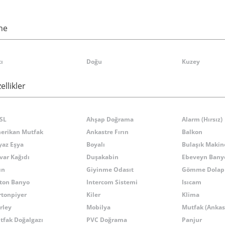
he
ı
Doğu
Kuzey
ellikler
SL
Ahşap Doğrama
Alarm (Hırsız)
erikan Mutfak
Ankastre Fırın
Balkon
yaz Eşya
Boyalı
Bulaşık Makin
var Kağıdı
Duşakabin
Ebeveyn Bany
ın
Giyinme Odasıt
Gömme Dolap
lton Banyo
Intercom Sistemi
Isıcam
rtonpiyer
Kiler
Klima
rley
Mobilya
Mutfak (Ankas
tfak Doğalgazı
PVC Doğrama
Panjur