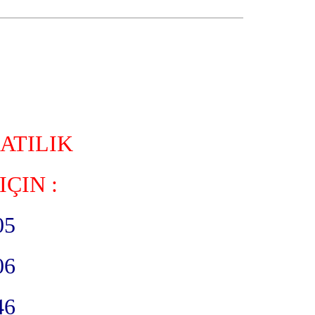
SATILIK
IÇIN :
05
06
46