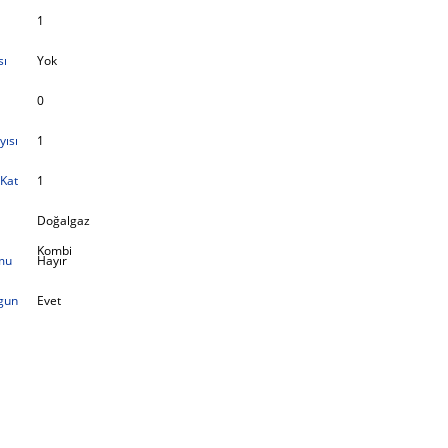
1
sı
Yok
0
yısı
1
Kat
1
Doğalgaz
Kombi
mu
Hayır
gun
Evet