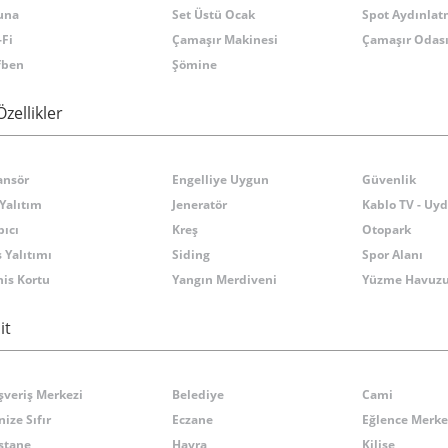
una
Set Üstü Ocak
Spot Aydınla
-Fi
Çamaşır Makinesi
Çamaşır Odas
fben
Şömine
Özellikler
ansör
Engelliye Uygun
Güvenlik
 Yalıtım
Jeneratör
Kablo TV - Uy
ıcı
Kreş
Otopark
 Yalıtımı
Siding
Spor Alanı
nis Kortu
Yangın Merdiveni
Yüzme Havuzu 
it
şveriş Merkezi
Belediye
Cami
ize Sıfır
Eczane
Eğlence Merke
stane
Havra
Kilise