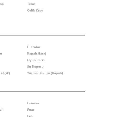
tma
Teras
ı
Çelik Kapı
Hidrofor
du
Kapalı Garaj
Oyun Parkı
Su Deposu
(Açık)
Yüzme Havuzu (Kapalı)
Cemevi
zi
Fuar
Lise