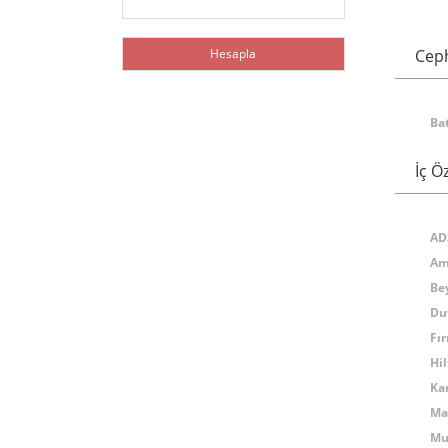
Cep
Bat
İç Öz
AD
Am
Be
Du
Fır
Hi
Ka
Ma
Mu