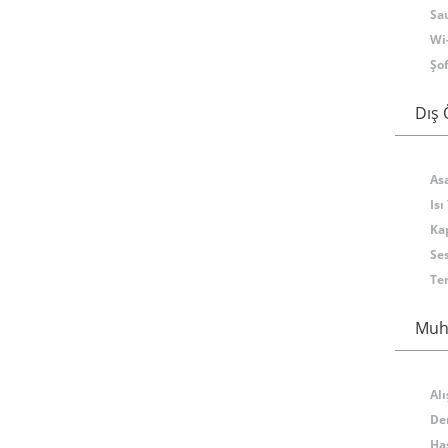
Sa
Wi
Şo
Dış 
As
Isı
Kap
Ses
Te
Muh
Alı
Den
Ha