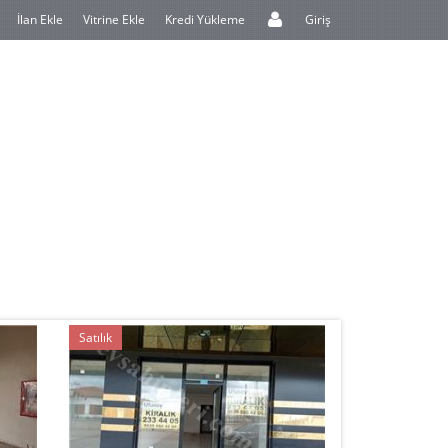
İlan Ekle
Vitrine Ekle
Kredi Yükleme
Giriş
Satılık
Kiralık