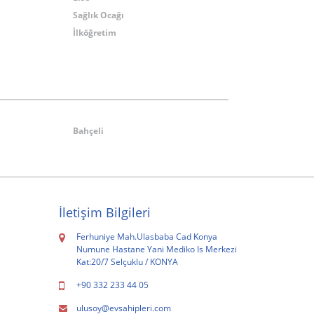
Sağlık Ocağı
İlköğretim
Bahçeli
İletişim Bilgileri
Ferhuniye Mah.Ulasbaba Cad Konya
Numune Hastane Yani Mediko Is Merkezi
Kat:20/7 Selçuklu / KONYA
+90 332 233 44 05
ulusoy@evsahipleri.com