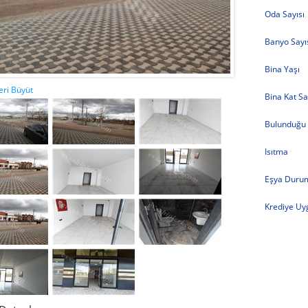
Oda Sayısı
Banyo Sayı
Bina Yaşı
ri Büyüt
Bina Kat Sa
Bulunduğu 
Isıtma
Eşya Duru
Krediye Uy