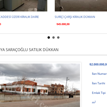
RŞI KİRALIK DÜKKAN
NALÇACI CADDESİ ÜZERİ KİRALIK DAİR
0
₺20.000,00
YA SARAÇOĞLU SATILIK DÜKKAN
₺2.000.000,
İlan Numar
İlan Tarihi
Emlak Tipi
2
m