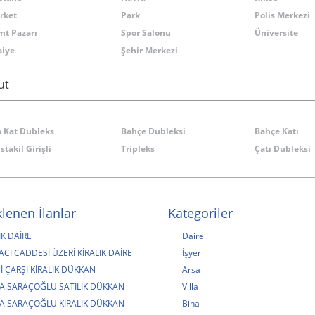
rket
Park
Polis Merkezi
mt Pazarı
Spor Salonu
Üniversite
aiye
Şehir Merkezi
ut
a Kat Dubleks
Bahçe Dubleksi
Bahçe Katı
takil Girişli
Tripleks
Çatı Dubleksi
lenen İlanlar
Kategoriler
IK DAİRE
Daire
CI CADDESİ ÜZERİ KİRALIK DAİRE
İşyeri
İ ÇARŞI KİRALIK DÜKKAN
Arsa
A SARAÇOĞLU SATILIK DÜKKAN
Villa
A SARAÇOĞLU KİRALIK DÜKKAN
Bina