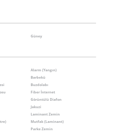
Güney
Alarm (Yangın)
Barbekü
esi
Buzdolabı
osu
Fiber İnternet
Görüntülü Diafon
Jakuzi
Laminant Zemin
tre)
Mutfak (Laminant)
Parke Zemin