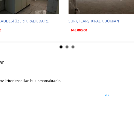
ADDESİ ÜZERİ KİRALIK DAİRE
SURİÇİ ÇARŞI KİRALIK DÜKKAN
0
₺45.000,00
lar
nız kriterlerde ilan bulunmamaktadır.
«
»