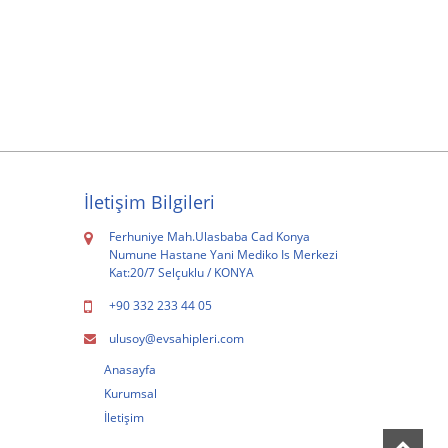
İletişim Bilgileri
Ferhuniye Mah.Ulasbaba Cad Konya
Numune Hastane Yani Mediko Is Merkezi
Kat:20/7 Selçuklu / KONYA
+90 332 233 44 05
ulusoy@evsahipleri.com
Anasayfa
Kurumsal
İletişim