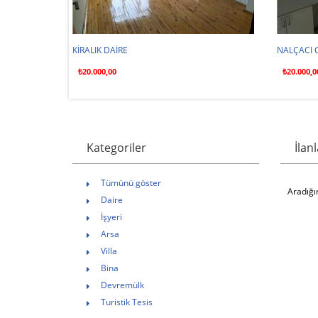
KİRALIK DAİRE
NALÇACI C
₺20.000,00
₺20.000,0
Kategoriler
İlan
Tümünü göster
Aradığı
Daire
İşyeri
Arsa
Villa
Bina
Devremülk
Turistik Tesis