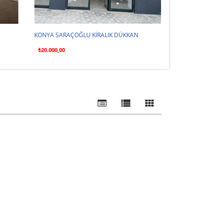
KONYA SARAÇOĞLU KİRALIK DÜKKAN
KONYA SARAÇOĞ
₺20.000,00
₺2.000.000,00