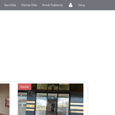
İlan Ekle
Vitrine Ekle
Kredi Yükleme
Giriş
Satılık
Satılık