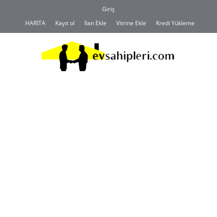
Giriş
HARİTA
Kayıt ol
İlan Ekle
Vitrine Ekle
Kredi Yükleme